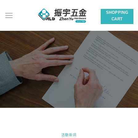
Skip
to
SHOPPING
content
CART
活動新訊