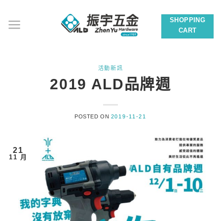
Skip
to
SHOPPING
content
CART
活動新訊
2019 ALD品牌週
POSTED ON
2019-11-21
21
11 月