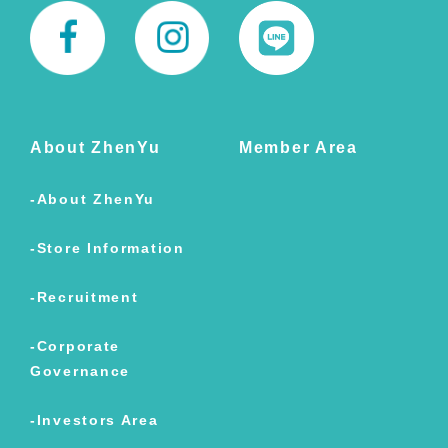
About ZhenYu
Member Area
About ZhenYu
Store Information
Recruitment
Corporate
Governance
Investors Area