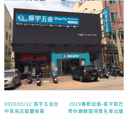
2020/01/12 振宇五金台
2019春節促銷-振宇歐巴
中青海店歡慶開幕
帶你趣韓國得獎名單出爐