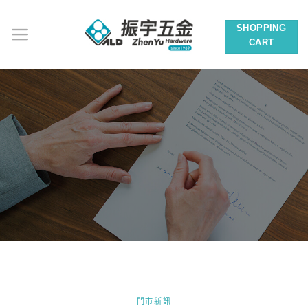
Skip
to
SHOPPING
content
CART
門市新訊