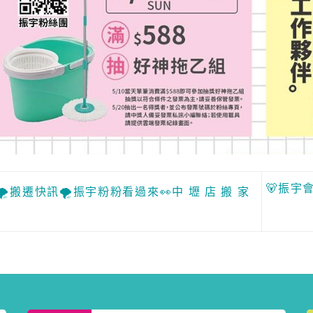
🐻振宇
🌪搬遷快訊🌪振宇粉粉看過來👀中 壢 店 搬 家