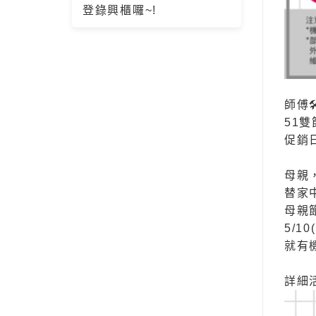
登錄興櫃囉~!
師傅

51
促銷日期
母親
替家
母親
5/1
就有
詳細