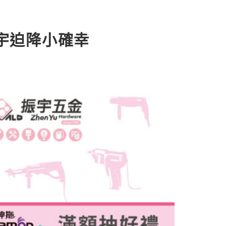
振宇迫降小確幸