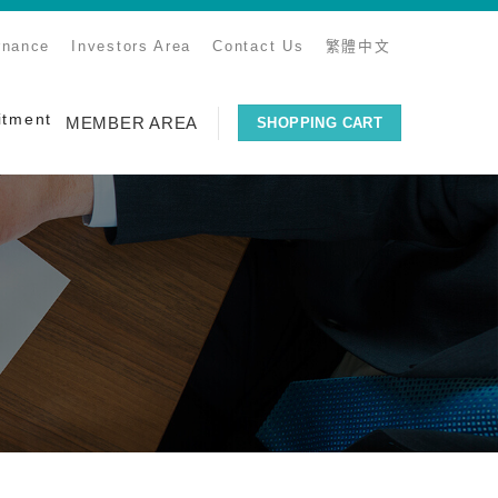
rnance
Investors Area
Contact Us
繁體中文
itment
MEMBER AREA
SHOPPING CART