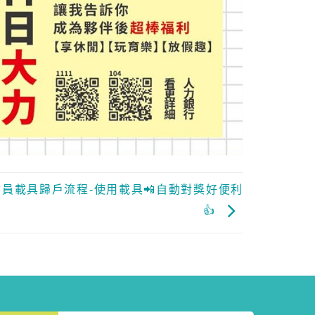
會員載具歸戶流程-使用載具📲自動對獎好便利
👍