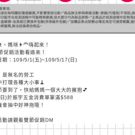

、媽咪
👩‍🦰
嗨起來！
雙節促銷活動看過來！
：109/5/1(五)~109/5/17(日)
，是無名的勞工
中打理各種大小事
🧹
節要到了，快給媽媽一個大大的擁抱
💕
0(日)於振宇五金消費單筆滿$588
機會抽中好神拖哦！
活動請觀看雙節促銷DM