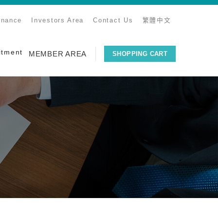
rnance
Investors Area
Contact Us
繁體中文
itment
MEMBER AREA
SHOPPING CART